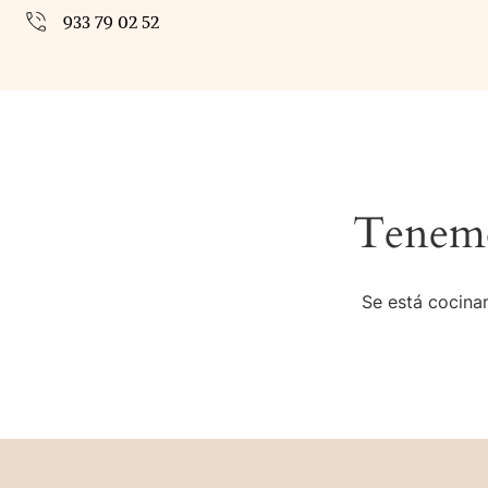
933 79 02 52
Tenemo
Se está cocinan