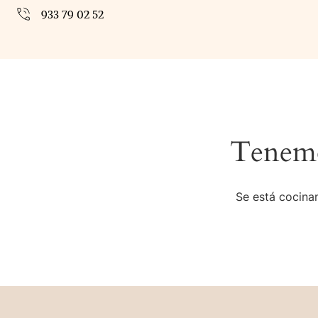
933 79 02 52
Tenemo
Se está cocinan