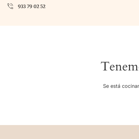
933 79 02 52
Tenemo
Se está cocinan