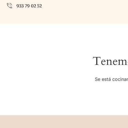
933 79 02 52
Tenemo
Se está cocinan