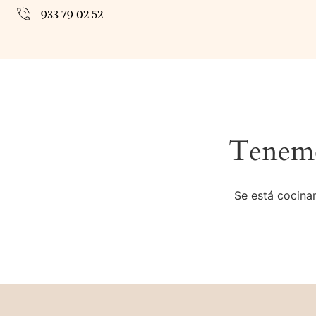
933 79 02 52
Tenemo
Se está cocinan