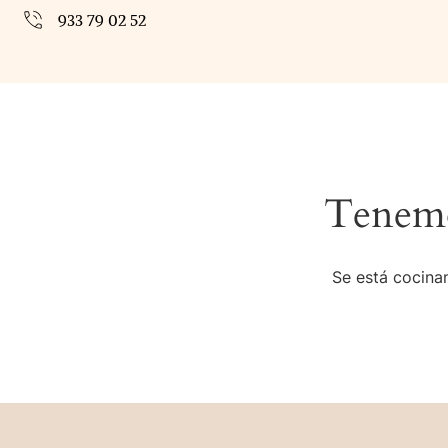
933 79 02 52
Tenemo
Se está cocinan