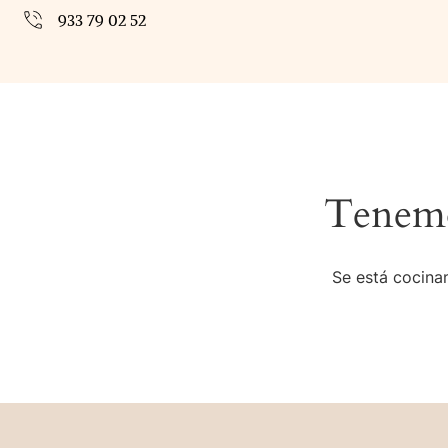
933 79 02 52
Tenemo
Se está cocinan