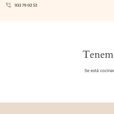
933 79 02 52
Tenemo
Se está cocinan