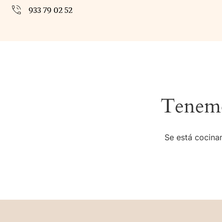
933 79 02 52
Tenemo
Se está cocinan