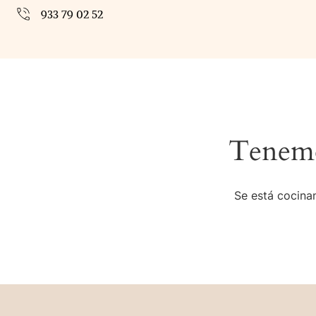
933 79 02 52
Tenemo
Se está cocinan