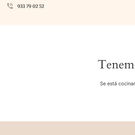
933 79 02 52
Tenemo
Se está cocinan