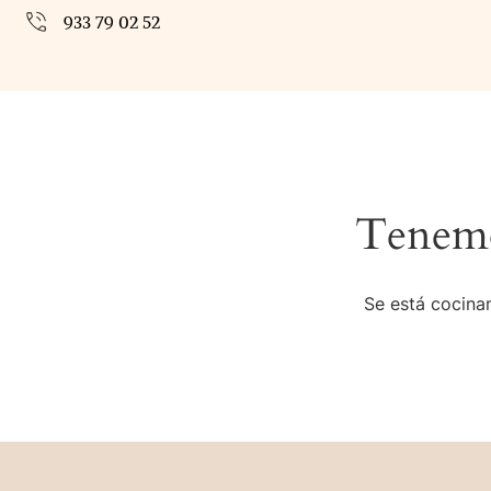
933 79 02 52
Tenemo
Se está cocinan