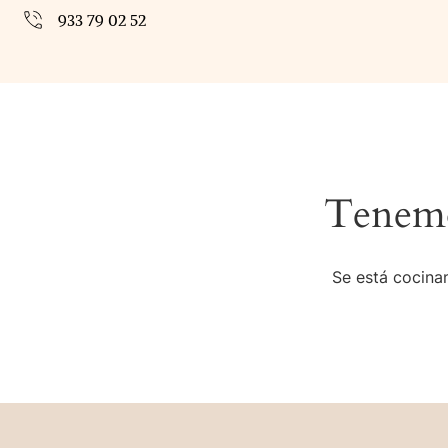
933 79 02 52
Tenemo
Se está cocinan