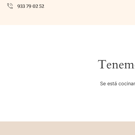
933 79 02 52
Tenemo
Se está cocinan