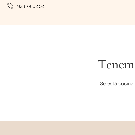
933 79 02 52
Tenemo
Se está cocinan