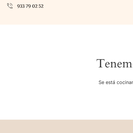
933 79 02 52
Tenemo
Se está cocinan