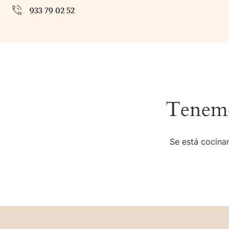
933 79 02 52
Tenemo
Se está cocinan