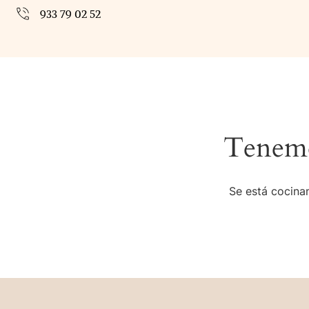
933 79 02 52
Tenemo
Se está cocinan