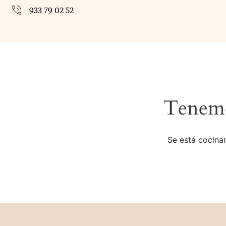
933 79 02 52
Tenemo
Se está cocinan