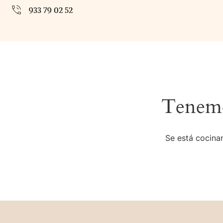
933 79 02 52
Tenemo
Se está cocinan