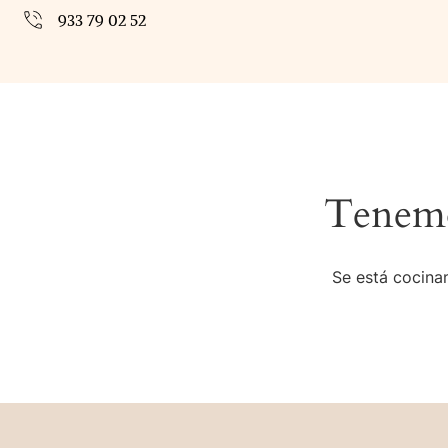
933 79 02 52
Tenemo
Se está cocinan