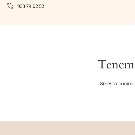
933 79 02 52
Tenemo
Se está cocinan