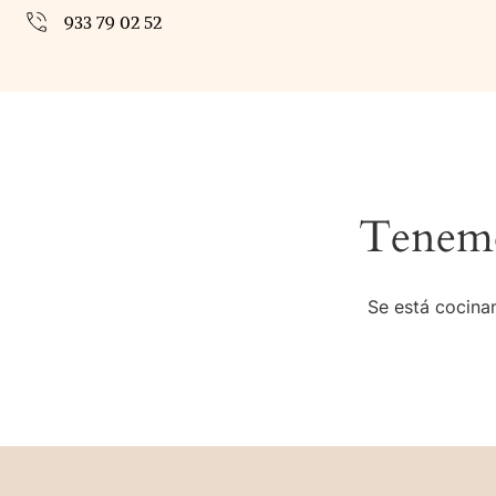
933 79 02 52
Tenemo
Se está cocinan