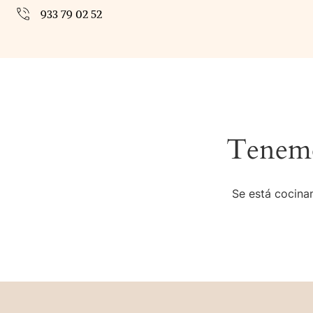
933 79 02 52
Tenemo
Se está cocinan