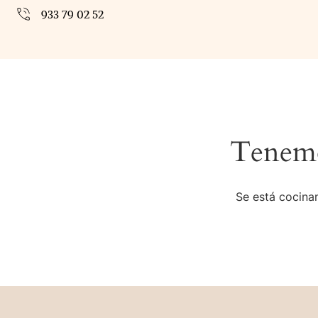
933 79 02 52
Tenemo
Se está cocinan