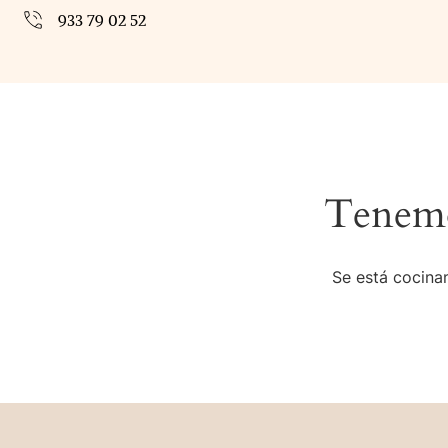
933 79 02 52
Tenemo
Se está cocinan