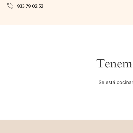
933 79 02 52
Tenemo
Se está cocinan