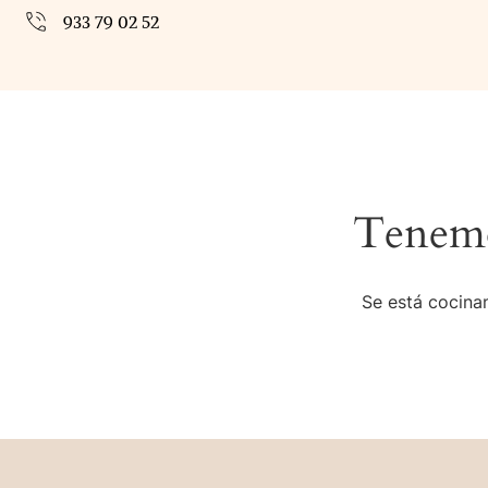
933 79 02 52
Tenemo
Se está cocinan