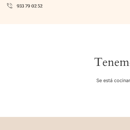
933 79 02 52
Tenemo
Se está cocinan