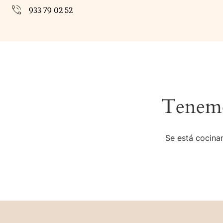
933 79 02 52
Tenemo
Se está cocinan