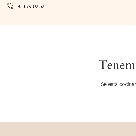
933 79 02 52
Tenemo
Se está cocinan