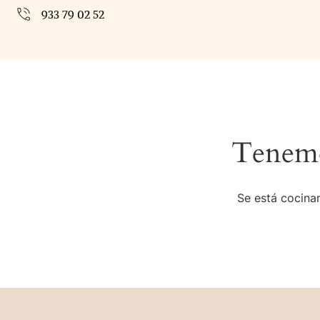
933 79 02 52
Tenemo
Se está cocinan