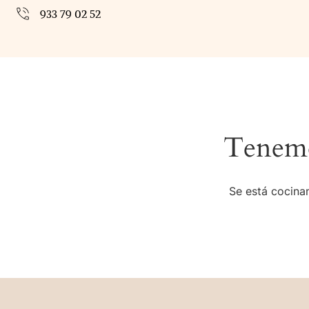
933 79 02 52
Tenemo
Se está cocinan