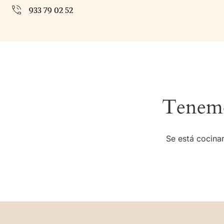
933 79 02 52
Tenemo
Se está cocinan