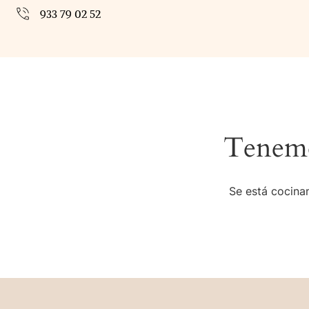
933 79 02 52
Tenemo
Se está cocinan