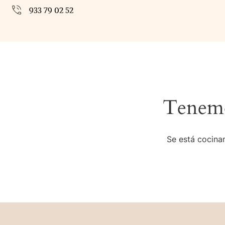
933 79 02 52
Tenemo
Se está cocinan