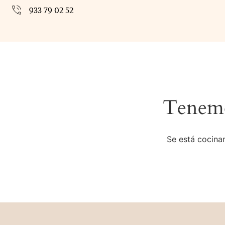
933 79 02 52
Tenemo
Se está cocinan