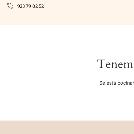
933 79 02 52
Tenemo
Se está cocinan