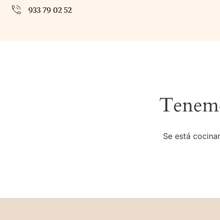
933 79 02 52
Tenemo
Se está cocinan