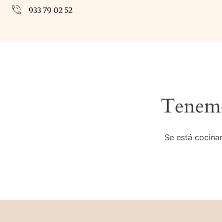
933 79 02 52
Tenemo
Se está cocinan