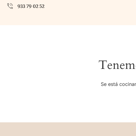
933 79 02 52
Tenemo
Se está cocinan