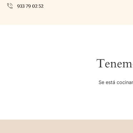
933 79 02 52
Tenemo
Se está cocinan