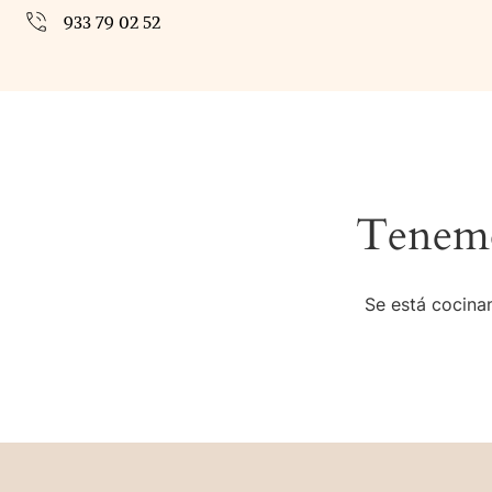
933 79 02 52
Tenemo
Se está cocinan