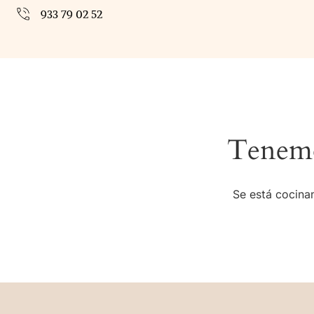
933 79 02 52
Tenemo
Se está cocinan