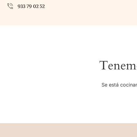
933 79 02 52
Tenemo
Se está cocinan