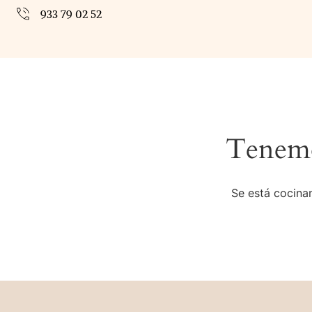
933 79 02 52
Tenemo
Se está cocinan