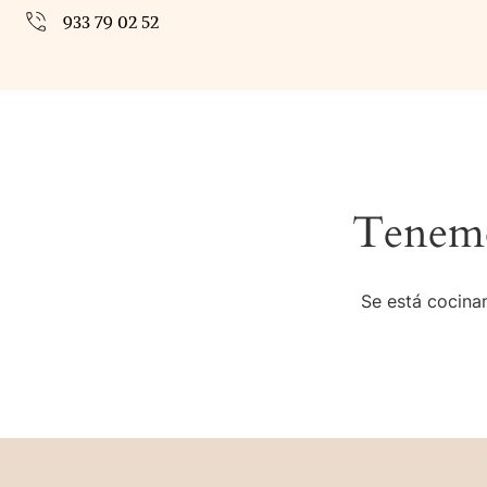
933 79 02 52
Tenemo
Se está cocinan