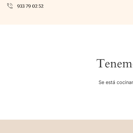
933 79 02 52
Tenemo
Se está cocinan