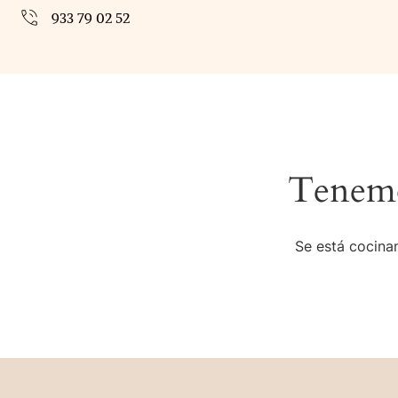
933 79 02 52
Tenemo
Se está cocinan