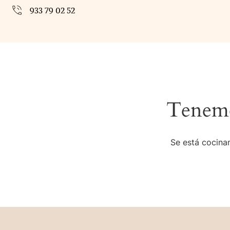
933 79 02 52
Tenemo
Se está cocinan